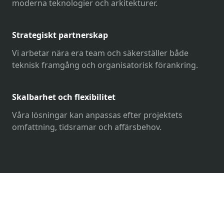
moderna teknologier och arkitekturer.
Strategiskt partnerskap
Vi arbetar nära era team och säkerställer både
teknisk framgång och organisatorisk förankring.
Skalbarhet och flexibilitet
Våra lösningar kan anpassas efter projektets
omfattning, tidsramar och affärsbehov.