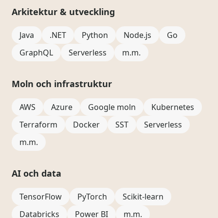
Arkitektur & utveckling
Java
.NET
Python
Node.js
Go
GraphQL
Serverless
m.m.
Moln och infrastruktur
AWS
Azure
Google moln
Kubernetes
Terraform
Docker
SST
Serverless
m.m.
AI och data
TensorFlow
PyTorch
Scikit-learn
Databricks
Power BI
m.m.