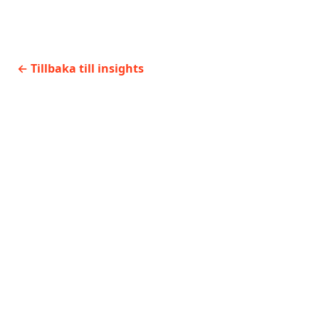
Molnmigrering –
Säkerhetsutmaningar
best practices för
i molnmiljöer och hur
en smidig
du hanterar dem
←
Tillbaka till insights
övergång