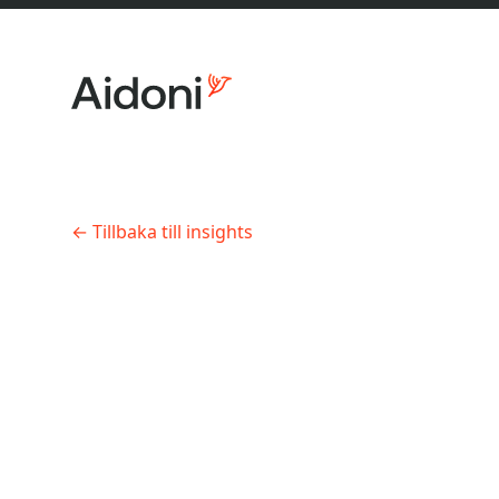
←
Tillbaka till insights
Om oss
AI Product Development
•
8 min 
Från AI-
praktis
Erbjudanden