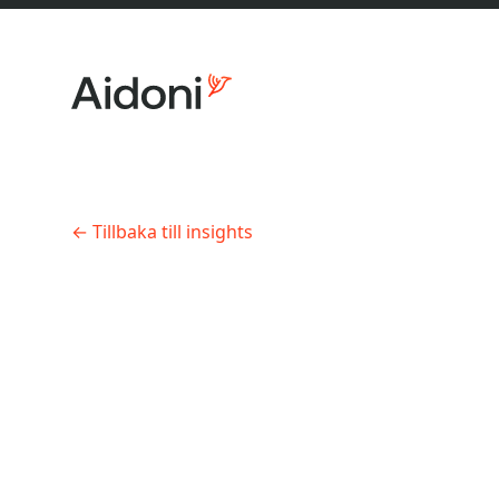
←
Tillbaka till insights
Om oss
Systemutveckling
•
6 min läsning
Mikrotjä
rätt ark
Erbjudanden