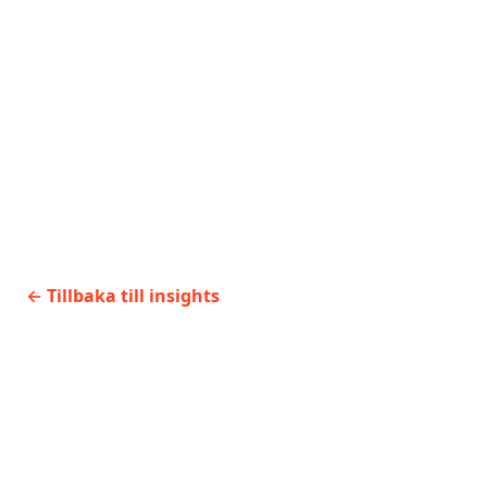
Nästa
→
AI governance är
nu en engineering-
backlog
←
Tillbaka till insights